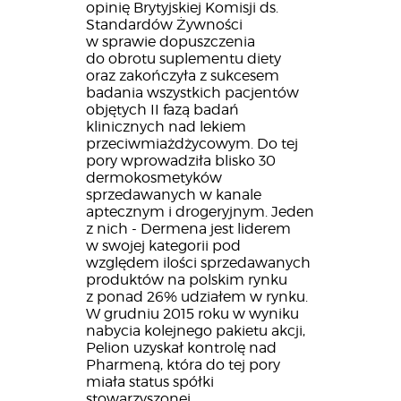
opinię Brytyjskiej Komisji ds.
Standardów Żywności
w sprawie dopuszczenia
do obrotu suplementu diety
oraz zakończyła z sukcesem
badania wszystkich pacjentów
objętych II fazą badań
klinicznych nad lekiem
przeciwmiażdżycowym. Do tej
pory wprowadziła blisko 30
dermokosmetyków
sprzedawanych w kanale
aptecznym i drogeryjnym. Jeden
z nich - Dermena jest liderem
w swojej kategorii pod
względem ilości sprzedawanych
produktów na polskim rynku
z ponad 26% udziałem w rynku.
W grudniu 2015 roku w wyniku
nabycia kolejnego pakietu akcji,
Pelion uzyskał kontrolę nad
Pharmeną, która do tej pory
miała status spółki
stowarzyszonej.